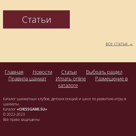
Статьи
все статьи
Главная
Новости
Статьи
Выбрать раздел
Правила шахмат
Играть online
Размещение в
каталоге
Каталог шахматных клубов, детских секций и школ по развитию игры в
шахматы.
Каталог
«CHESSGAME.SU»
© 2022-2023
Все права защищены